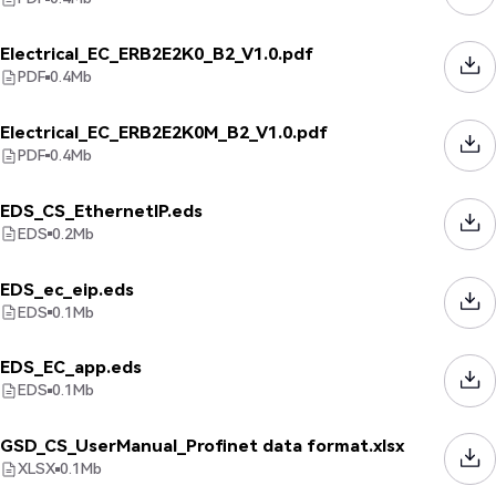
Electrical_EC_ERB2E2K0_B2_V1.0.pdf
PDF
0.4
Mb
Electrical_EC_ERB2E2K0M_B2_V1.0.pdf
PDF
0.4
Mb
EDS_CS_EthernetIP.eds
EDS
0.2
Mb
EDS_ec_eip.eds
EDS
0.1
Mb
EDS_EC_app.eds
EDS
0.1
Mb
GSD_CS_UserManual_Profinet data format.xlsx
XLSX
0.1
Mb