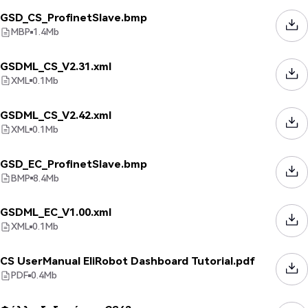
GSD_CS_ProfinetSlave.bmp
MBP
1.4
Mb
GSDML_CS_V2.31.xml
XML
0.1
Mb
GSDML_CS_V2.42.xml
XML
0.1
Mb
GSD_EC_ProfinetSlave.bmp
BMP
8.4
Mb
GSDML_EC_V1.00.xml
XML
0.1
Mb
CS UserManual EliRobot Dashboard Tutorial.pdf
PDF
0.4
Mb