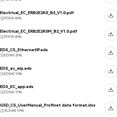
Electrical_EC_ERB2E2K0_B2_V1.0.pdf
PDF
0.4
Mb
Electrical_EC_ERB2E2K0M_B2_V1.0.pdf
PDF
0.4
Mb
EDS_CS_EthernetIP.eds
EDS
0.2
Mb
EDS_ec_eip.eds
EDS
0.1
Mb
EDS_EC_app.eds
EDS
0.1
Mb
GSD_CS_UserManual_Profinet data format.xlsx
XLSX
0.1
Mb