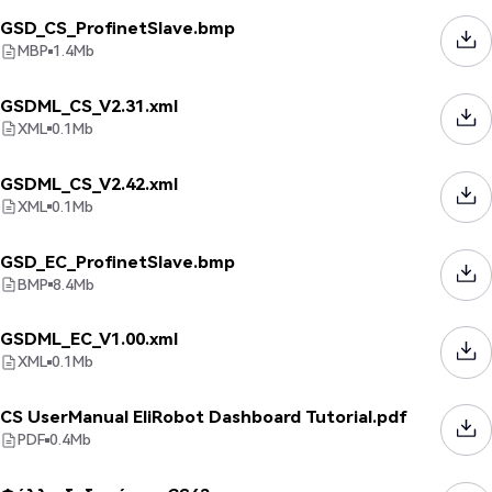
GSD_CS_ProfinetSlave.bmp
MBP
1.4
Mb
GSDML_CS_V2.31.xml
XML
0.1
Mb
GSDML_CS_V2.42.xml
XML
0.1
Mb
GSD_EC_ProfinetSlave.bmp
BMP
8.4
Mb
GSDML_EC_V1.00.xml
XML
0.1
Mb
CS UserManual EliRobot Dashboard Tutorial.pdf
PDF
0.4
Mb