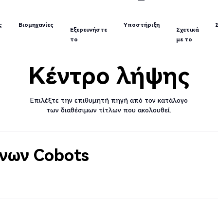
Εξερευνήστε
Σχετικά
ς
Βιομηχανίες
Υποστήριξη
το
με το
ς
Βιομηχανίες
Υποστήριξη
Εξερευνήστε
Σχετικά
το
με το
Κέντρο λήψης
Επιλέξτε την επιθυμητή πηγή από τον κατάλογο
των διαθέσιμων τίτλων που ακολουθεί.
νων Cobots