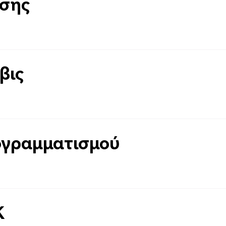
ήσης
βις
ογραμματισμού
K