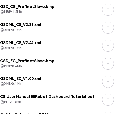
GSD_CS_ProfinetSlave.bmp
MBP
1.4
Mb
GSDML_CS_V2.31.xml
XML
0.1
Mb
GSDML_CS_V2.42.xml
XML
0.1
Mb
GSD_EC_ProfinetSlave.bmp
BMP
8.4
Mb
GSDML_EC_V1.00.xml
XML
0.1
Mb
CS UserManual EliRobot Dashboard Tutorial.pdf
PDF
0.4
Mb