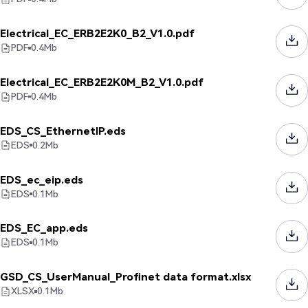
Electrical_EC_ERB2E2K0_B2_V1.0.pdf
PDF
0.4
Mb
Electrical_EC_ERB2E2K0M_B2_V1.0.pdf
PDF
0.4
Mb
EDS_CS_EthernetIP.eds
EDS
0.2
Mb
EDS_ec_eip.eds
EDS
0.1
Mb
EDS_EC_app.eds
EDS
0.1
Mb
GSD_CS_UserManual_Profinet data format.xlsx
XLSX
0.1
Mb