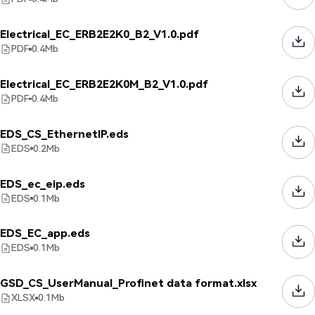
Electrical_EC_ERB2E2K0_B2_V1.0.pdf
PDF
0.4
Mb
Electrical_EC_ERB2E2K0M_B2_V1.0.pdf
PDF
0.4
Mb
EDS_CS_EthernetIP.eds
EDS
0.2
Mb
EDS_ec_eip.eds
EDS
0.1
Mb
EDS_EC_app.eds
EDS
0.1
Mb
GSD_CS_UserManual_Profinet data format.xlsx
XLSX
0.1
Mb