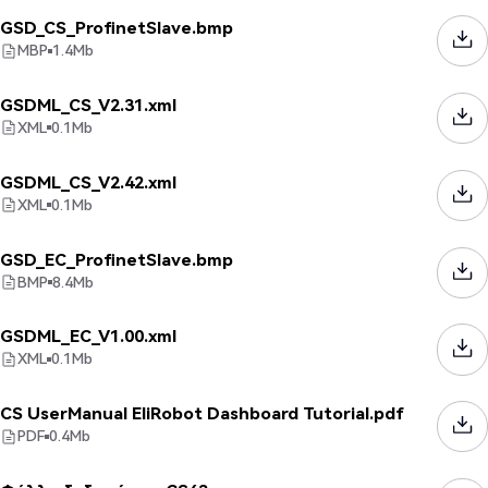
GSD_CS_ProfinetSlave.bmp
MBP
1.4
Mb
GSDML_CS_V2.31.xml
XML
0.1
Mb
GSDML_CS_V2.42.xml
XML
0.1
Mb
GSD_EC_ProfinetSlave.bmp
BMP
8.4
Mb
GSDML_EC_V1.00.xml
XML
0.1
Mb
CS UserManual EliRobot Dashboard Tutorial.pdf
PDF
0.4
Mb